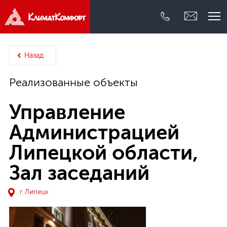
Внутренний инжиниринг
Назад
Проектирование
Реализованные объекты
Поставка
Управление
Администрацией
Сервис
Липецкой области,
О компании
Зал заседаний
Реализованные объекты
г. Липецк
Контакты