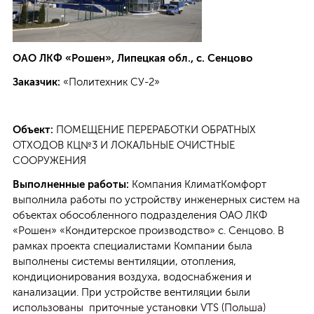
Заказать услугу:
ОАО ЛКФ «Рошен», Липецкая обл., с. Сенцово
Заявка на проектирование
Заказчик:
«Политехник СУ-2»
Заявка на монтаж
Сервисное обслуживание
Объект:
ПОМЕЩЕНИЕ ПЕРЕРАБОТКИ ОБРАТНЫХ
ОТХОДОВ КЦ№3 И ЛОКАЛЬНЫЕ ОЧИСТНЫЕ
СООРУЖЕНИЯ
Выполненные работы:
Компания КлиматКомфорт
выполнила работы по устройству инженерных систем на
+7 (4742) 72-92-82
объектах обособленного подразделения ОАО ЛКФ
info@klimat-lipetsk.ru
«Рошен» «Кондитерское производство» с. Сенцово. В
рамках проекта специалистами Компании была
выполнены системы вентиляции, отопления,
кондиционирования воздуха, водоснабжения и
канализации. При устройстве вентиляции были
использованы приточные установки VTS (Польша)