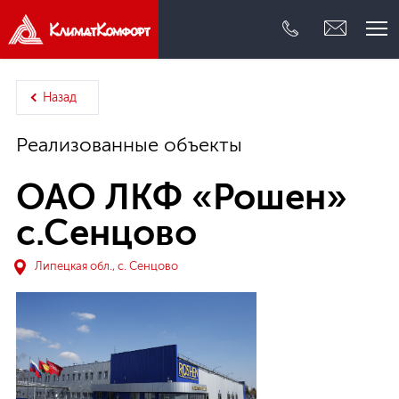
Внутренний инжиниринг
Назад
Проектирование
Реализованные объекты
Поставка
ОАО ЛКФ «Рошен»
с.Сенцово
Сервис
Липецкая обл., с. Сенцово
О компании
Реализованные объекты
Контакты